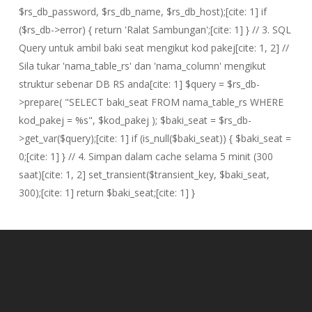
$rs_db_password, $rs_db_name, $rs_db_host);[cite: 1] if
($rs_db->error) { return 'Ralat Sambungan';[cite: 1] } // 3. SQL
Query untuk ambil baki seat mengikut kod pakej[cite: 1, 2] //
Sila tukar 'nama_table_rs' dan 'nama_column' mengikut
struktur sebenar DB RS anda[cite: 1] $query = $rs_db-
>prepare( "SELECT baki_seat FROM nama_table_rs WHERE
kod_pakej = %s", $kod_pakej ); $baki_seat = $rs_db-
>get_var($query);[cite: 1] if (is_null($baki_seat)) { $baki_seat =
0;[cite: 1] } // 4. Simpan dalam cache selama 5 minit (300
saat)[cite: 1, 2] set_transient($transient_key, $baki_seat,
300);[cite: 1] return $baki_seat;[cite: 1] }